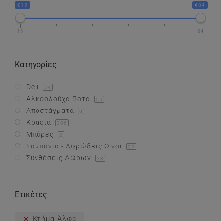
€15
€84
Συνθέσεις Δώρων
15
84
Επικοινωνία
Κατηγορίες
Deli
74
Αλκοολούχα Ποτά
55
Αποστάγματα
8
Κρασιά
306
Μπύρες
2
Σαμπάνια - Αφρώδεις Οίνοι
22
Συνθέσεις Δώρων
33
Ετικέτες
Κτήμα Άλφα