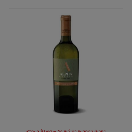
Κτήμα Άλφα – Λευκό Sauvignon Blanc