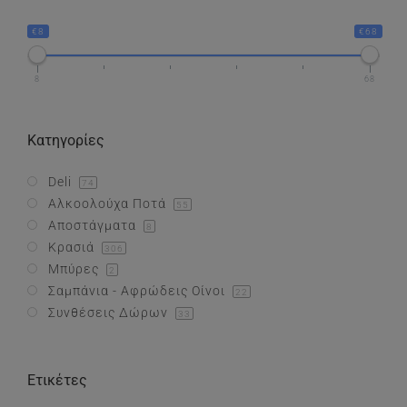
€8
€68
Συνθέσεις Δώρων
8
68
Επικοινωνία
Κατηγορίες
Deli
74
Αλκοολούχα Ποτά
55
Αποστάγματα
8
Κρασιά
306
Μπύρες
2
Σαμπάνια - Αφρώδεις Οίνοι
22
Συνθέσεις Δώρων
33
Ετικέτες