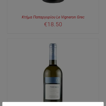
Κτήμα Παπαργυρίου Le Vigneron Grec
€
18.50