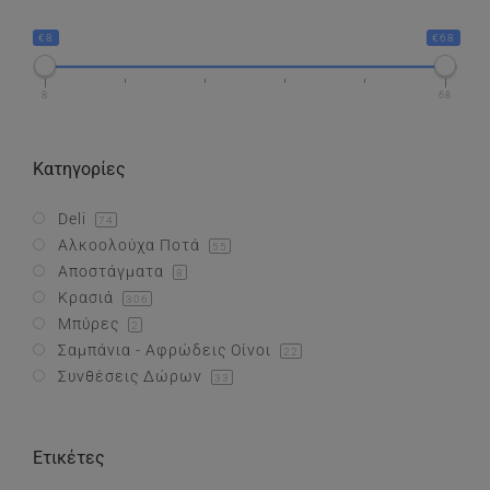
€8
€68
Συνθέσεις Δώρων
8
68
Επικοινωνία
Κατηγορίες
Deli
74
Αλκοολούχα Ποτά
55
Αποστάγματα
8
Κρασιά
306
Μπύρες
2
Σαμπάνια - Αφρώδεις Οίνοι
22
Συνθέσεις Δώρων
33
Ετικέτες