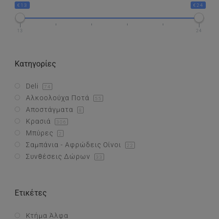
€13
€24
Συνθέσεις Δώρων
13
24
Επικοινωνία
Κατηγορίες
Deli
74
Αλκοολούχα Ποτά
55
Αποστάγματα
8
Κρασιά
306
Μπύρες
2
Σαμπάνια - Αφρώδεις Οίνοι
22
Συνθέσεις Δώρων
33
Ετικέτες
Κτήμα Άλφα