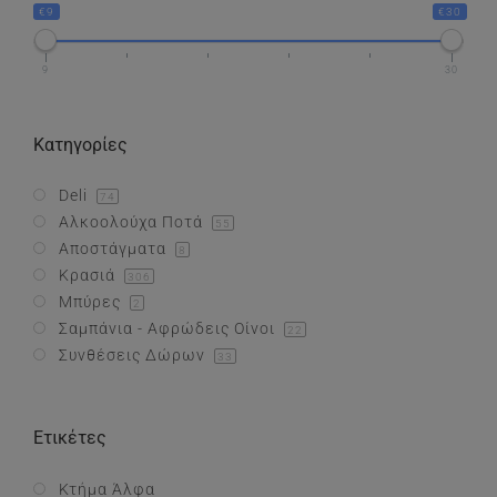
€9
€30
Συνθέσεις Δώρων
9
30
Επικοινωνία
Κατηγορίες
Deli
74
Αλκοολούχα Ποτά
55
Αποστάγματα
8
Κρασιά
306
Μπύρες
2
Σαμπάνια - Αφρώδεις Οίνοι
22
Συνθέσεις Δώρων
33
Ετικέτες
Κτήμα Άλφα