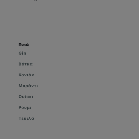
Ποτά
Gin
Βότκα
Κονιάκ
Μπράντι
Ουίσκι
Ρουμι
Τεκίλα