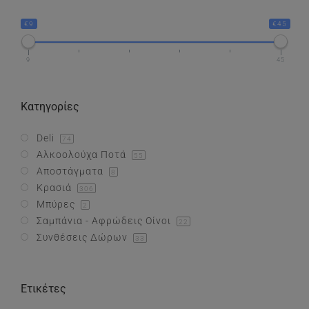
€9
€45
Συνθέσεις Δώρων
9
45
Επικοινωνία
Κατηγορίες
Deli
74
Αλκοολούχα Ποτά
55
Αποστάγματα
8
Κρασιά
306
Μπύρες
2
Σαμπάνια - Αφρώδεις Οίνοι
22
Συνθέσεις Δώρων
33
Ετικέτες