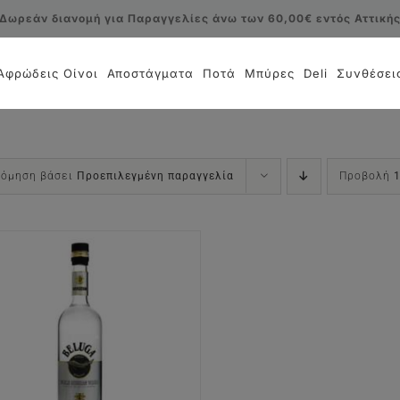
Δωρεάν διανομή για Παραγγελίες άνω των 60,00€ εντός Αττική
Αφρώδεις Οίνοι
Αποστάγματα
Ποτά
Μπύρες
Deli
Συνθέσει
νόμηση βάσει
Προεπιλεγμένη παραγγελία
Προβολή