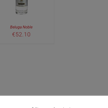
Beluga Noble
€
52.10