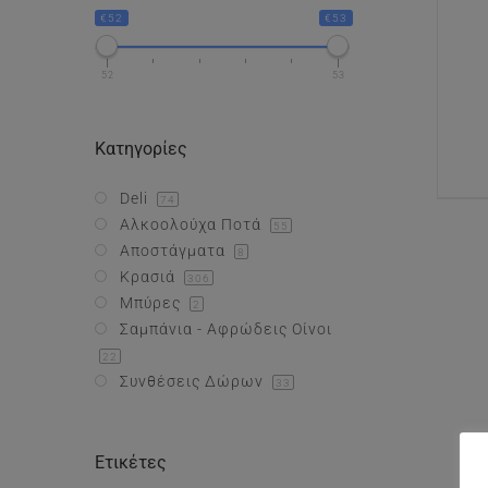
€52
€53
52
53
Κατηγορίες
Deli
74
Αλκοολούχα Ποτά
55
Αποστάγματα
8
Κρασιά
306
Μπύρες
2
Σαμπάνια - Αφρώδεις Οίνοι
22
Συνθέσεις Δώρων
33
Ετικέτες