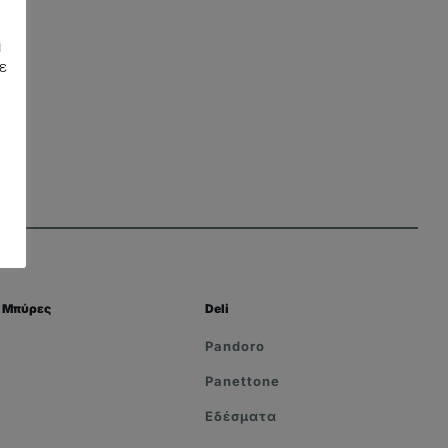
η
ε
Μπύρες
Deli
Pandoro
Panettone
Εδέσματα