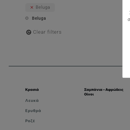
Beluga
Beluga
Clear filters
Κρασιά
Σαμπάνια – Αφρώδεις
Οίνοι
Λευκά
Ερυθρά
Ροζέ