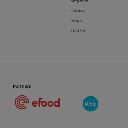
Μπράντι
Ουίσκι
Ρουμι
Τεκίλα
Partners