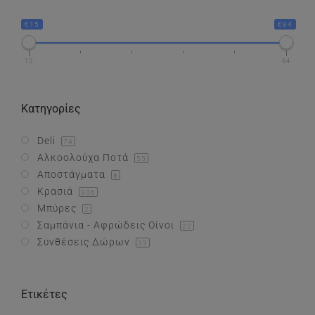
€15
€84
Συνθέσεις Δώρων
15
84
Επικοινωνία
Κατηγορίες
Deli
74
Αλκοολούχα Ποτά
55
Αποστάγματα
8
Κρασιά
306
Μπύρες
2
Σαμπάνια - Αφρώδεις Οίνοι
22
Συνθέσεις Δώρων
33
Ετικέτες