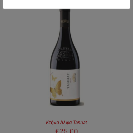
Κτήμα Άλφα Tannat
€
25.00