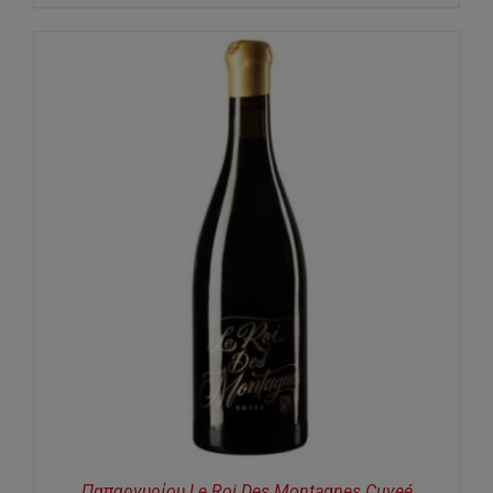
Παπαργυρίου Le Roi Des Montagnes Cuveé