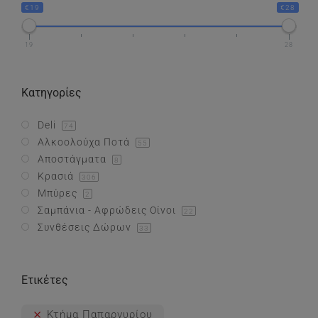
€19
€28
Συνθέσεις Δώρων
19
28
Επικοινωνία
Κατηγορίες
Deli
74
Αλκοολούχα Ποτά
55
Αποστάγματα
8
Κρασιά
306
Μπύρες
2
Σαμπάνια - Αφρώδεις Οίνοι
22
Συνθέσεις Δώρων
33
Ετικέτες
Κτήμα Παπαργυρίου