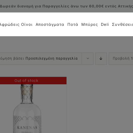
Δωρεάν διανομή για Παραγγελίες άνω των 60,00€ εντός Αττική
Αφρώδεις Οίνοι
Αποστάγματα
Ποτά
Μπύρες
Deli
Συνθέσει
νόμηση βάσει
Προεπιλεγμένη παραγγελία
Προβολή
Out of stock