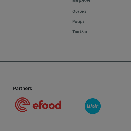
Μπράντι
Ουίσκι
Ρουμι
Τεκίλα
Partners