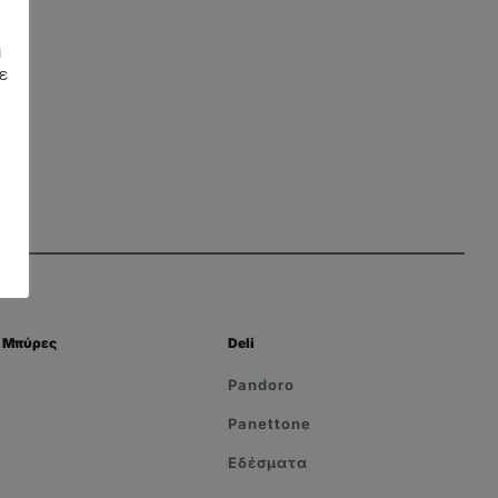
η
ε
Μπύρες
Deli
Pandoro
Panettone
Εδέσματα