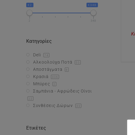
€2
€348
2
348
Κ
Κατηγορίες
Deli
74
Αλκοολούχα Ποτά
55
Αποστάγματα
8
Κρασιά
306
Μπύρες
2
Σαμπάνια - Αφρώδεις Οίνοι
22
Συνθέσεις Δώρων
33
Ετικέτες