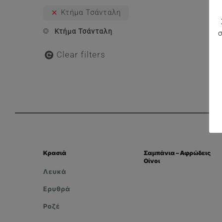
Κτήμα Τσάνταλη
Κτήμα Τσάνταλη
Clear filters
Κρασιά
Σαμπάνια – Αφρώδεις
Οίνοι
Λευκά
Ερυθρά
Ροζέ