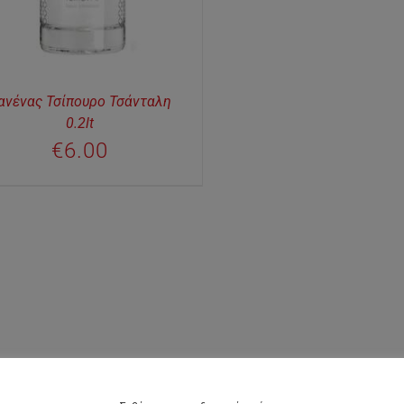
ανένας Τσίπουρο Τσάνταλη
0.2lt
€
6.00