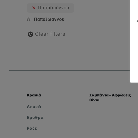
Παπαϊωάννου
Παπαϊωάννου
Clear filters
Κρασιά
Σαμπάνια – Αφρώδεις
Οίνοι
Λευκά
Ερυθρά
Ροζέ