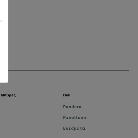
η
ε
Μπύρες
Deli
Pandoro
Panettone
Εδέσματα