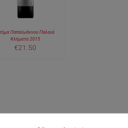
τήμα Παπαϊωάννου Παλαιά
Κλήματα 2015
€
21.50