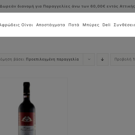
Δωρεάν διανομή για Παραγγελίες άνω των 60,00€ εντός Αττική
Αφρώδεις Οίνοι
Αποστάγματα
Ποτά
Μπύρες
Deli
Συνθέσει
νόμηση βάσει
Προεπιλεγμένη παραγγελία
Προβολή