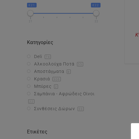
€21
€22
21
22
Κ
Κατηγορίες
Deli
74
Αλκοολούχα Ποτά
55
Αποστάγματα
8
Κρασιά
306
Μπύρες
2
Σαμπάνια - Αφρώδεις Οίνοι
22
Συνθέσεις Δώρων
33
Ετικέτες