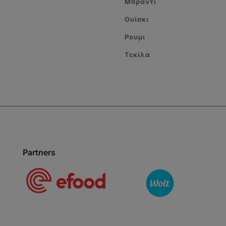
Μπράντι
Ουίσκι
Ρουμι
Τεκίλα
Partners