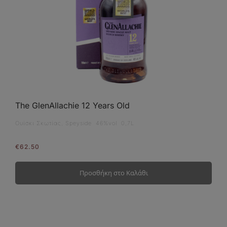
The GlenAllachie 12 Years Old
Ουίσκι Σκωτίας, Speyside 46%vol 0,7L
€
62.50
Προσθήκη στο Καλάθι