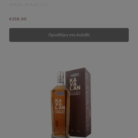
Μεξικό 40%vol 0,7L
€
259.90
Προσθήκη στο Καλάθι