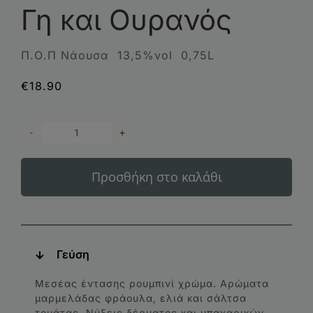
Γη και Ουρανός
Π.Ο.Π Νάουσα 13,5%vol 0,75L
€
18.90
Απόστολος
Θυμιόπουλος
Προσθήκη στο καλάθι
Ξινόμαυρο
Νάουσα
Γη
και
Ουρανός
Γεύση
ποσότητα
Μεσέας έντασης ρουμπινί χρώμα. Αρώματα
μαρμελάδας φράουλα, ελιά και σάλτσα
τομάτας. Νύξεις δέρματος και μπαχαρικών.