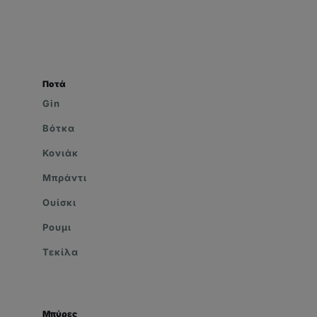
Ποτά
Gin
Βότκα
Κονιάκ
Μπράντι
Ουίσκι
Ρουμι
Τεκίλα
Μπύρες