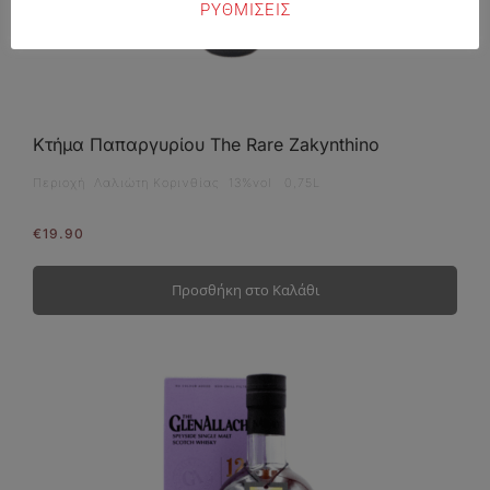
ΡΥΘΜΙΣΕΙΣ
Κτήμα Παπαργυρίου The Rare Zakynthino
Περιοχή Λαλιώτη Κορινθίας 13%vol 0,75L
€
19.90
Προσθήκη στο Καλάθι