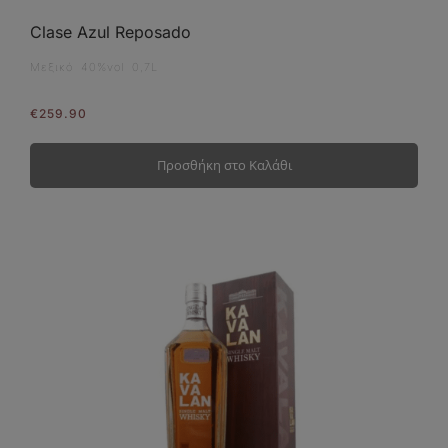
Clase Azul Reposado
Μεξικό 40%vol 0,7L
€
259.90
Προσθήκη στο Καλάθι