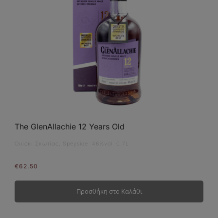
The GlenAllachie 12 Years Old
Ουίσκι Σκωτίας, Speyside 46%vol 0,7L
€
62.50
Προσθήκη στο Καλάθι