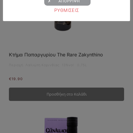
✗ ΑΠΟΡΡΙΨΗ
ΡΥΘΜΙΣΕΙΣ
Κτήμα Παπαργυρίου The Rare Zakynthino
Περιοχή Λαλιώτη Κορινθίας 13%vol 0,75L
€
19.90
Προσθήκη στο Καλάθι