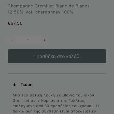
Champagne Gremillet Blanc de Blancs
12.50% Vol, chardonnay 100%
€
67.50
Champagne
Gremillet
Προσθήκη στο καλάθι
Blanc
de
Blancs
ποσότητα
Γεύση
Μια εξαιρετική λευκή Σαμπάνια του οίκου
Gremillet στην Καμπανία της Γαλλίας,
επιλεγμένη από 50 πρεσβείες του κόσμου. Η
ποικιλιακή της σύνθεση είναι αποκλειστικά