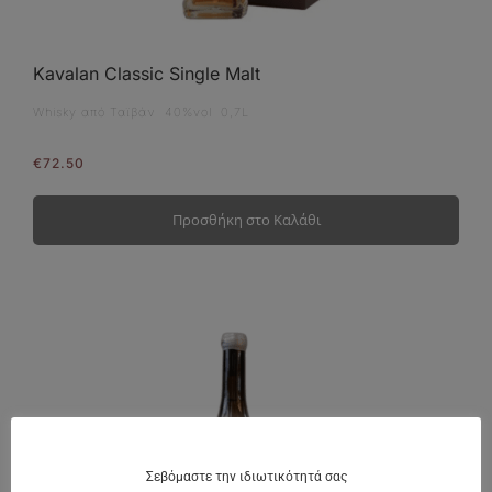
Kavalan Classic Single Malt
Whisky από Ταϊβάν 40%vol 0,7L
€
72.50
Προσθήκη στο Καλάθι
Σεβόμαστε την ιδιωτικότητά σας