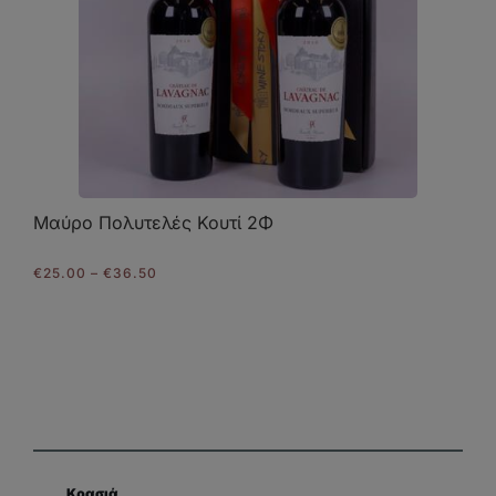
Μαύρο Πολυτελές Κουτί 2Φ
Price
€
25.00
–
€
36.50
range:
€25.00
through
€36.50
Κρασιά