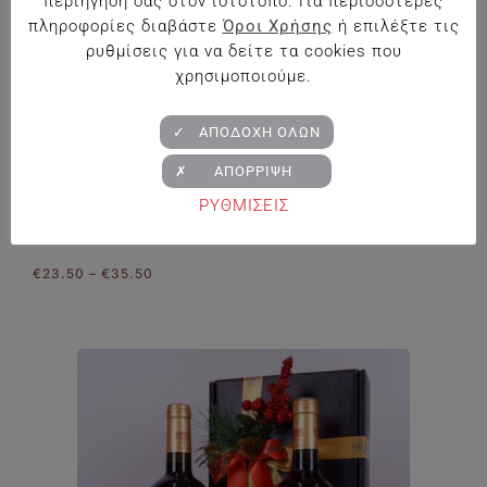
περιήγηση σας στον ιστότοπο. Για περισσότερες
πληροφορίες διαβάστε
Όροι Χρήσης
ή επιλέξτε τις
ρυθμίσεις για να δείτε τα cookies που
χρησιμοποιούμε.
✓ ΑΠΟΔΟΧΗ ΟΛΩΝ
✗ ΑΠΟΡΡΙΨΗ
ΡΥΘΜΙΣΕΙΣ
Πολυτελές Κόκκινο Κουτί 2Φ
Price
€
23.50
–
€
35.50
range:
€23.50
through
€35.50