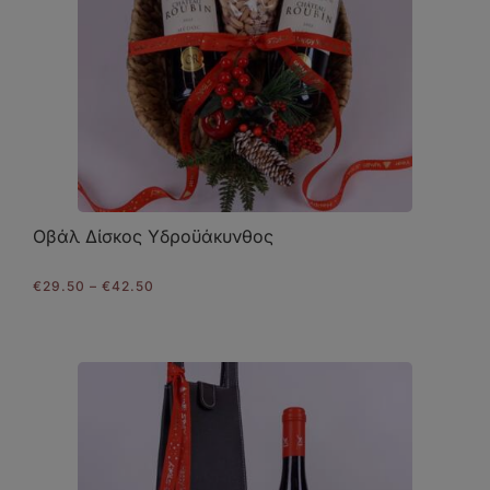
Οβάλ Δίσκος Υδροϋάκυνθος
Price
€
29.50
–
€
42.50
range:
€29.50
through
€42.50