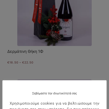
Δερμάτινη Θήκη 1Φ
Price
€
16.50
–
€
22.50
range:
€16.50
through
€22.50
Σεβόμαστε την ιδιωτικότητά σας
Χρησιμοποιούμε cookies για να βελτιώσουμε την