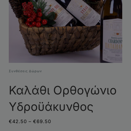
Συνθέσεις Δώρων
Επικοινωνία
Συνθέσεις Δώρων
Καλάθι Ορθογώνιο
Υδροϋάκυνθος
Price
€
42.50
–
€
69.50
range: