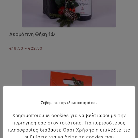
Δερμάτινη Θήκη 1Φ
Price
€
16.50
–
€
22.50
range:
€16.50
through
€22.50
Σεβόμαστε την ιδιωτικότητά σας
Χρησιμοποιούμε cookies για να βελτιώσουμε την
περιήγηση σας στον ιστότοπο. Για περισσότερες
πληροφορίες διαβάστε
Όροι Χρήσης
ή επιλέξτε τις
ρυθμίσεις για να δείτε τα cookies που