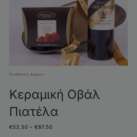
Συνθέσεις Δώρων
Επικοινωνία
Συνθέσεις Δώρων
Κεραμική Οβάλ
Πιατέλα
Price
€
52.50
–
€
87.50
range: