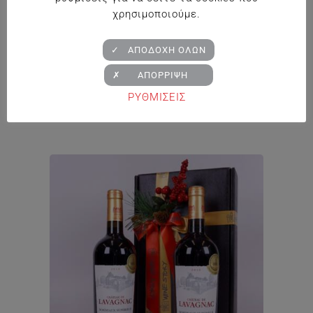
χρησιμοποιούμε.
✓ ΑΠΟΔΟΧΗ ΟΛΩΝ
Πολυτελές Κόκκινο Κουτί 2Φ
✗ ΑΠΟΡΡΙΨΗ
ΡΥΘΜΙΣΕΙΣ
Price
€
23.50
–
€
35.50
range:
€23.50
through
€35.50