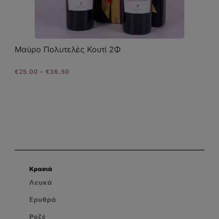
Μαύρο Πολυτελές Κουτί 2Φ
Price
€
25.00
–
€
36.50
range:
€25.00
through
€36.50
Κρασιά
Λευκά
Ερυθρά
Ροζέ