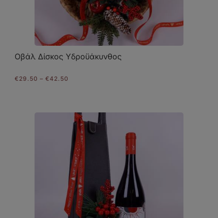
Οβάλ Δίσκος Υδροϋάκυνθος
Price
€
29.50
–
€
42.50
range:
€29.50
through
€42.50