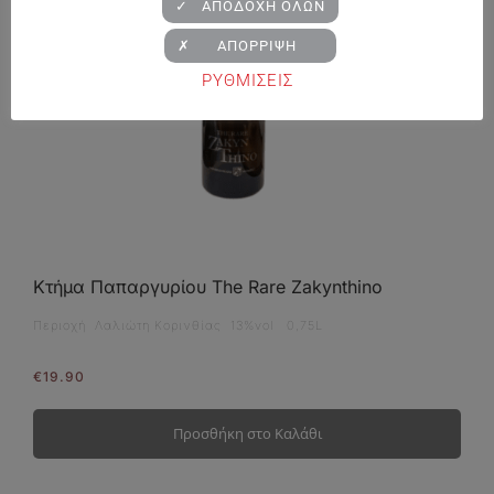
✓ ΑΠΟΔΟΧΗ ΟΛΩΝ
✗ ΑΠΟΡΡΙΨΗ
ΡΥΘΜΙΣΕΙΣ
Κτήμα Παπαργυρίου The Rare Zakynthino
Περιοχή Λαλιώτη Κορινθίας 13%vol 0,75L
€
19.90
Προσθήκη στο Καλάθι