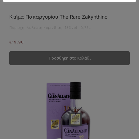
Κτήμα Παπαργυρίου The Rare Zakynthino
Περιοχή Λαλιώτη Κορινθίας 13%vol 0,75L
€
19.90
Προσθήκη στο Καλάθι