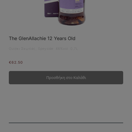
The GlenAllachie 12 Years Old
Ουίσκι Σκωτίας, Speyside 46%vol 0,7L
€
62.50
Προσθήκη στο Καλάθι