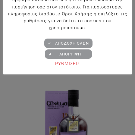
περιήγηση σας στον ιστότοπο. Για περισσότερες
πληροφορίες διαβάστε
Όροι Χρήσης
ή επιλέξτε τις
ρυθμίσεις για να δείτε τα cookies που
Κτήμα Παπαργυρίου The Rare Zakynthino
χρησιμοποιούμε.
Περιοχή Λαλιώτη Κορινθίας 13%vol 0,75L
✓ ΑΠΟΔΟΧΗ ΟΛΩΝ
€
19.90
✗ ΑΠΟΡΡΙΨΗ
ΡΥΘΜΙΣΕΙΣ
Προσθήκη στο Καλάθι