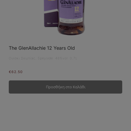
The GlenAllachie 12 Years Old
Ουίσκι Σκωτίας, Speyside 46%vol 0,7L
€
62.50
Προσθήκη στο Καλάθι