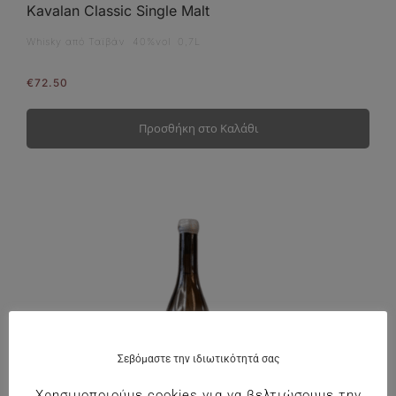
Kavalan Classic Single Malt
Whisky από Ταϊβάν 40%vol 0,7L
€
72.50
Προσθήκη στο Καλάθι
Σεβόμαστε την ιδιωτικότητά σας
Χρησιμοποιούμε cookies για να βελτιώσουμε την