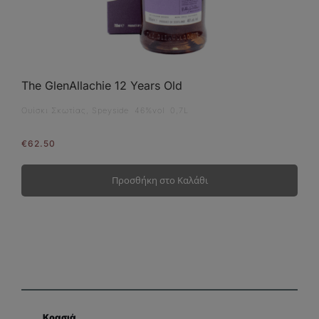
The GlenAllachie 12 Years Old
Ουίσκι Σκωτίας, Speyside 46%vol 0,7L
€
62.50
Προσθήκη στο Καλάθι
Κρασιά