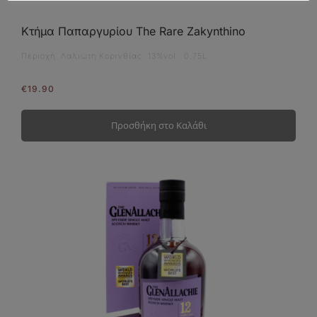
Κτήμα Παπαργυρίου The Rare Zakynthino
Περιοχή Λαλιώτη Κορινθίας 13%vol 0,75L
€
19.90
Προσθήκη στο Καλάθι