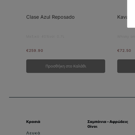
Clase Azul Reposado
Kavalan
Μεξικό 40%vol 0,7L
Whisky α
€
259.90
€
72.50
Προσθήκη στο Καλάθι
Κρασιά
Σαμπάνια – Αφρώδεις
Οίνοι
Λευκά