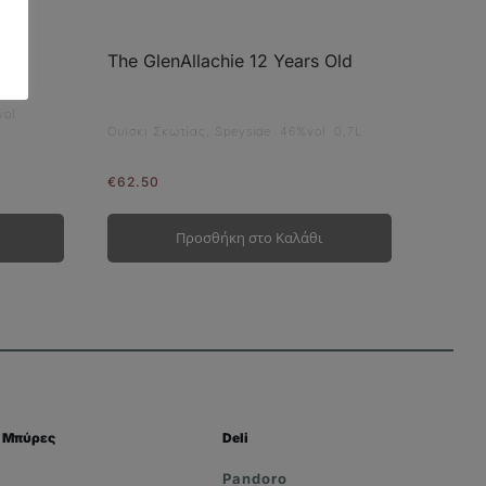
are
The GlenAllachie 12 Years Old
vol
Ουίσκι Σκωτίας, Speyside 46%vol 0,7L
€
62.50
Προσθήκη στο Καλάθι
Μπύρες
Deli
Pandoro