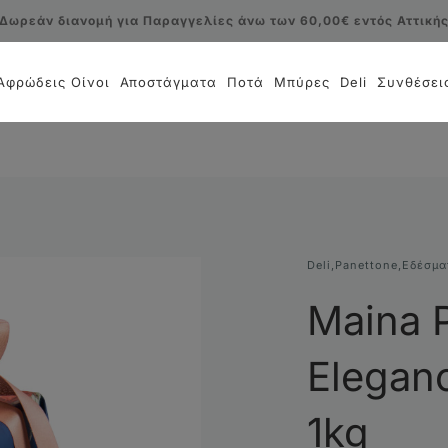
Δωρεάν διανομή για Παραγγελίες άνω των 60,00€ εντός Αττική
Αφρώδεις Οίνοι
Αποστάγματα
Ποτά
Μπύρες
Deli
Συνθέσει
Deli
,
Panettone
,
Εδέσμα
Maina 
Eleganc
1kg