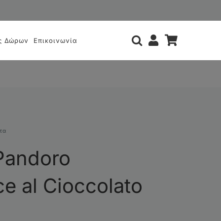
ς
ς Δώρων
Επικοινωνία
τα
Pandoro
e al Cioccolato