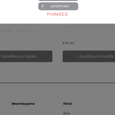
✗ ΑΠΟΡΡΙΨΗ
 Classic Single Malt
Κτήμα Παπαργυρίου The R
ΡΥΘΜΙΣΕΙΣ
Zakynthino
Περιοχή Λαλιώτη Κορινθίας 13%
πό Ταϊβάν 40%vol 0,7L
0,75L
€
19.90
Προσθήκη στο Καλάθι
Προσθήκη στο Καλάθι
Αποστάγματα
Ποτά
Gin