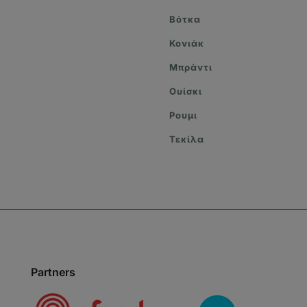
Βότκα
Κονιάκ
Μπράντι
Ουίσκι
Ρουμι
Τεκίλα
Partners