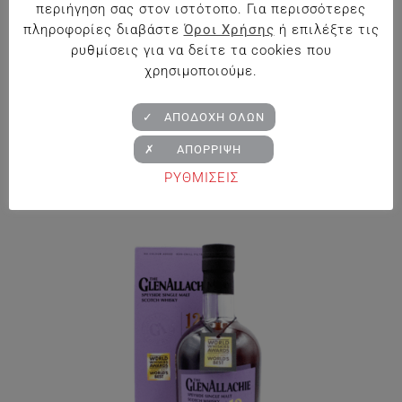
περιήγηση σας στον ιστότοπο. Για περισσότερες
πληροφορίες διαβάστε
Όροι Χρήσης
ή επιλέξτε τις
ρυθμίσεις για να δείτε τα cookies που
Κτήμα Παπαργυρίου The Rare Zakynthino
χρησιμοποιούμε.
Περιοχή Λαλιώτη Κορινθίας 13%vol 0,75L
✓ ΑΠΟΔΟΧΗ ΟΛΩΝ
€
19.90
✗ ΑΠΟΡΡΙΨΗ
Προσθήκη στο Καλάθι
ΡΥΘΜΙΣΕΙΣ