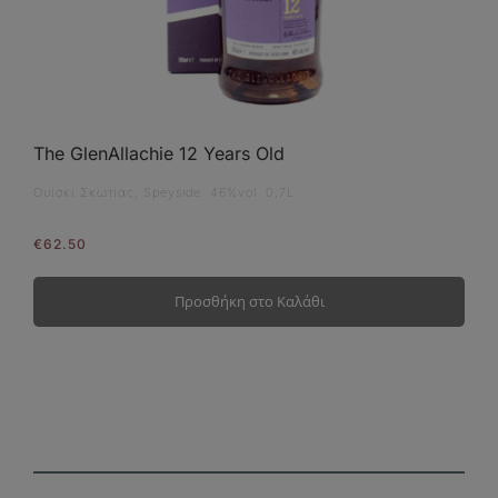
The GlenAllachie 12 Years Old
Ουίσκι Σκωτίας, Speyside 46%vol 0,7L
€
62.50
Προσθήκη στο Καλάθι