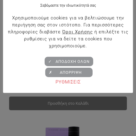
Σεβόμαστε την ιδιωτικότητά σας
Χρησιμοποιούμε cookies για να βελτιώσουμε την
περιήγηση σας στον ιστότοπο. Για περισσότερες
πληροφορίες διαβάστε
Όροι Χρήσης
ή επιλέξτε τις
ρυθμίσεις για να δείτε τα cookies που
χρησιμοποιούμε.
✓ ΑΠΟΔΟΧΗ ΟΛΩΝ
Κτήμα Παπαργυρίου The Rare Zakynthino
✗ ΑΠΟΡΡΙΨΗ
Περιοχή Λαλιώτη Κορινθίας 13%vol 0,75L
ΡΥΘΜΙΣΕΙΣ
€
19.90
Προσθήκη στο Καλάθι