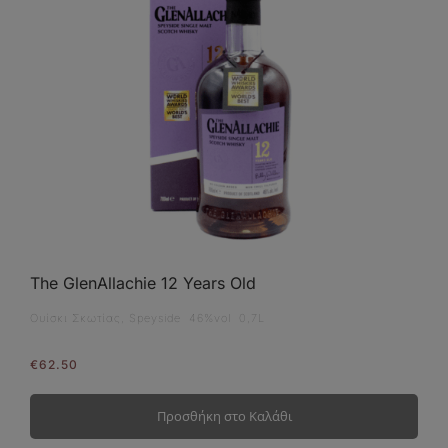
The GlenAllachie 12 Years Old
Ουίσκι Σκωτίας, Speyside 46%vol 0,7L
€
62.50
Προσθήκη στο Καλάθι