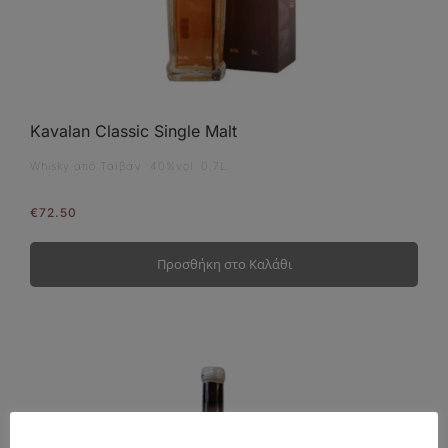
Kavalan Classic Single Malt
Whisky από Ταϊβάν 40%vol 0,7L
€
72.50
Προσθήκη στο Καλάθι