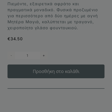
Πιεμόντε, εξαιρετικά αφράτο και
πραγματικά μοναδικό. Φυσικά προζυμένιο
για περισσότερο από δύο ημέρες με αγνή
Μητέρα Μαγιά, καλύπτεται με τραγανό,
χειροποίητο γλάσο φουντουκιού.
€
34.50
Maina
Panettone
Προσθήκη στο καλάθι
–
Gran
Nocciolato
1Kg
ποσότητα