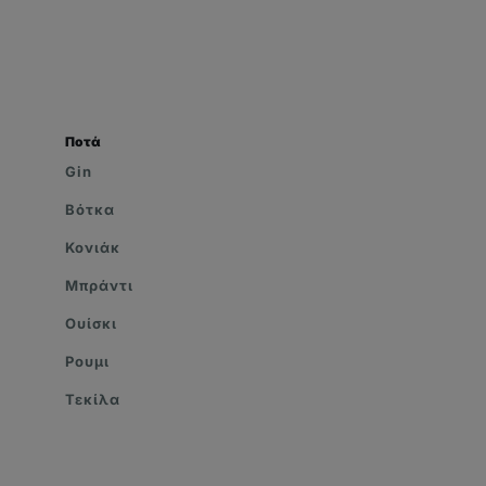
Ποτά
Gin
Βότκα
Κονιάκ
Μπράντι
Ουίσκι
Ρουμι
Τεκίλα