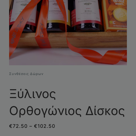
Συνθέσεις Δώρων
Επικοινωνία
Συνθέσεις Δώρων
Ξύλινος
Ορθογώνιος Δίσκος
Price
€
72.50
–
€
102.50
range: