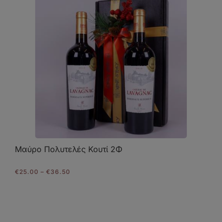
Μαύρο Πολυτελές Κουτί 2Φ
Price
€
25.00
–
€
36.50
range:
€25.00
through
€36.50