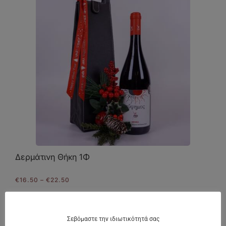
Δερμάτινη Θήκη 1Φ
Price
€
16.50
–
€
22.50
range:
€16.50
through
€22.50
Σεβόμαστε την ιδιωτικότητά σας