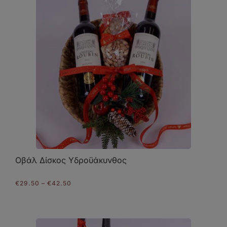
Οβάλ Δίσκος Υδροϋάκυνθος
Price
€
29.50
–
€
42.50
range:
€29.50
through
€42.50