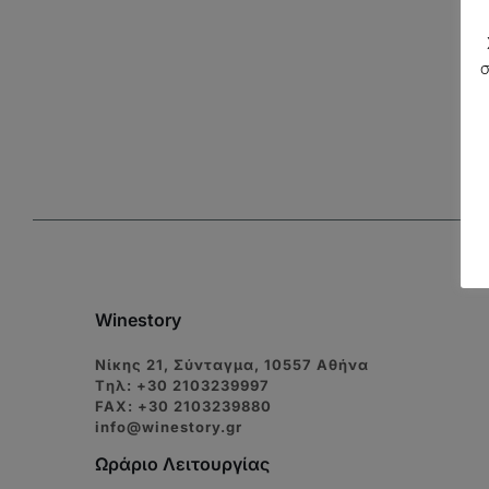
Winestory
Νίκης 21, Σύνταγμα, 10557 Αθήνα
Tηλ: +30 2103239997
FAX: +30 2103239880
info@winestory.gr
Ωράριο Λειτουργίας