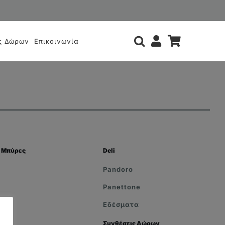
ς
ς Δώρων
Επικοινωνία
Μπύρες
Deli
Pandoro
Panettone
Εδέσματα
Συνθέσεις Δώρων