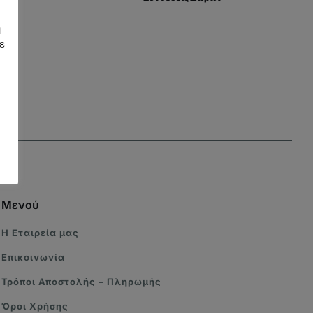
η
ε
Μενού
Η Eταιρεία μας
Επικοινωνία
Τρόποι Αποστολής – Πληρωμής
Όροι Χρήσης