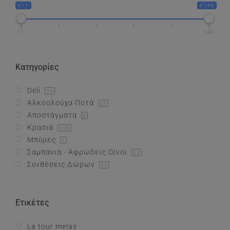
€11
€149
Συνθέσεις Δώρων
11
149
Επικοινωνία
Κατηγορίες
Deli
74
Αλκοολούχα Ποτά
55
Αποστάγματα
8
Κρασιά
306
Μπύρες
2
Σαμπάνια - Αφρώδεις Οίνοι
22
Συνθέσεις Δώρων
33
Ετικέτες
La tour melas