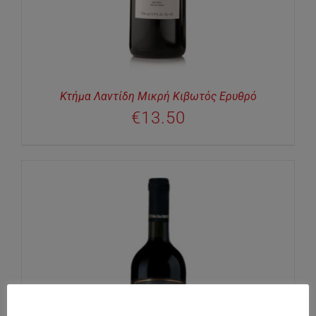
Κτήμα Λαντίδη Μικρή Κιβωτός Ερυθρό
€
13.50