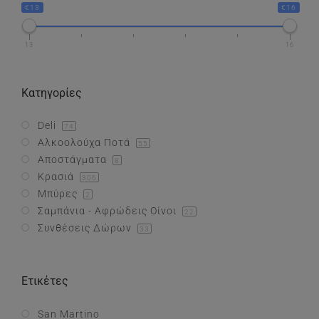
€13
€16
Συνθέσεις Δώρων
13
16
Επικοινωνία
Κατηγορίες
Deli
74
Αλκοολούχα Ποτά
55
Αποστάγματα
8
Κρασιά
306
Μπύρες
2
Σαμπάνια - Αφρώδεις Οίνοι
22
Συνθέσεις Δώρων
33
Ετικέτες
San Martino