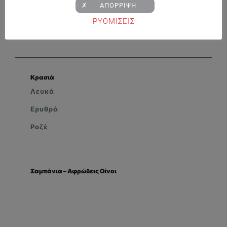
✗ ΑΠΟΡΡΙΨΗ
ΡΥΘΜΙΣΕΙΣ
Κρασιά
Λευκά
Ερυθρά
Ροζέ
Σαμπάνια – Αφρώδεις Οίνοι