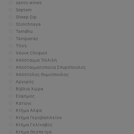
santo-wines
Septem
Sheep Dip
Stolichnaya
Tamdhu
Tanqueray
Tito's
Veuve Clicquot
Απόσταγμα Τσιλιλή
Αποσταγματοποιία Σπυρόπουλος
Απόστολος Θυμιόπουλος
Αργυρός
Βίβλια Χώρα
Εύφημος
Κατώγι
Κτήμα Άλφα
Κτήμα Γεροβασιλείου
Κτήμα Γκλίναβος
Κτήμα Θεόπετρα