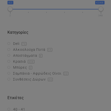
€2
€348
Συνθέσεις Δώρων
2
348
Επικοινωνία
Κατηγορίες
Deli
74
Αλκοολούχα Ποτά
55
Αποστάγματα
8
Κρασιά
306
Μπύρες
2
Σαμπάνια - Αφρώδεις Οίνοι
22
Συνθέσεις Δώρων
33
Ετικέτες
40 - 41