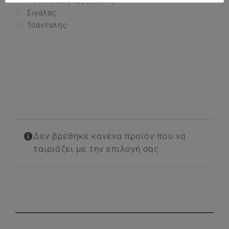
Ποτοποιία Βαρβαγιάννη
Σιγάλας
Τσάνταλης
Δεν βρέθηκε κανένα προϊόν που να
ταιριάζει με την επιλογή σας.