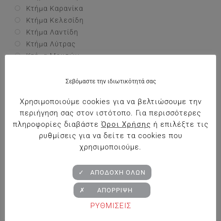
Κτήμα Καρανίκα
Κτήμα Κελεσίδη
Κτήμα Λαντίδη
Κτήμα Λύτρας
Κτήμα Μουσών
Κτήμα Παλυβού
Κτήμα Παπαϊωάννου
Σεβόμαστε την ιδιωτικότητά σας
Κτήμα Παπαργυρίου
Χρησιμοποιούμε cookies για να βελτιώσουμε την
Κτήμα Παυλίδη
περιήγηση σας στον ιστότοπο. Για περισσότερες
Κτήμα Ταζογλίδου
πληροφορίες διαβάστε
Όροι Χρήσης
ή επιλέξτε τις
Κτήμα Τρουπή
ρυθμίσεις για να δείτε τα cookies που
Κτήμα Τσάνταλη
χρησιμοποιούμε.
Κυρ - Γιάννη
Λαζαρίδης
✓ ΑΠΟΔΟΧΗ ΟΛΩΝ
Μιγας
Ντούγκος
✗ ΑΠΟΡΡΙΨΗ
Παπαϊωάννου
ΡΥΘΜΙΣΕΙΣ
Παπαργυρίου