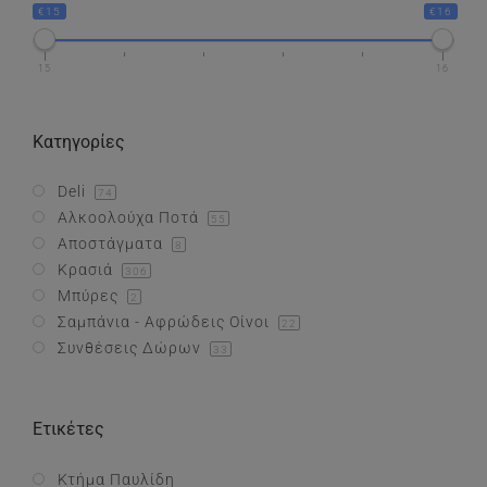
€15
€16
Συνθέσεις Δώρων
15
16
Επικοινωνία
Κατηγορίες
Deli
74
Αλκοολούχα Ποτά
55
Αποστάγματα
8
Κρασιά
306
Μπύρες
2
Σαμπάνια - Αφρώδεις Οίνοι
22
Συνθέσεις Δώρων
33
Ετικέτες
Κτήμα Παυλίδη