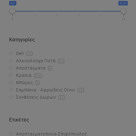
€6
€24
Συνθέσεις Δώρων
6
24
Επικοινωνία
Κατηγορίες
Deli
74
Αλκοολούχα Ποτά
55
Αποστάγματα
8
Κρασιά
306
Μπύρες
2
Σαμπάνια - Αφρώδεις Οίνοι
22
Συνθέσεις Δώρων
33
Ετικέτες
Αποσταγματοποιία Σπυρόπουλος