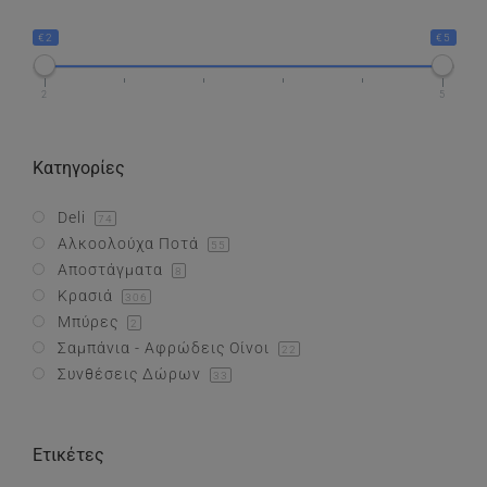
€2
€5
Συνθέσεις Δώρων
2
5
Επικοινωνία
Κατηγορίες
Deli
74
Αλκοολούχα Ποτά
55
Αποστάγματα
8
Κρασιά
306
Μπύρες
2
Σαμπάνια - Αφρώδεις Οίνοι
22
Συνθέσεις Δώρων
33
Ετικέτες