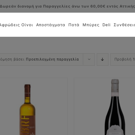
Δωρεάν διανομή για Παραγγελίες άνω των 60,00€ εντός Αττική
Αφρώδεις Οίνοι
Αποστάγματα
Ποτά
Μπύρες
Deli
Συνθέσει
νόμηση βάσει
Προεπιλεγμένη παραγγελία
Προβολή
ΠΡΟΣΘΉΚΗ ΣΤΟ ΚΑΛΆΘΙ
/
ΠΡΟΣΘΉΚΗ ΣΤΟ ΚΑΛΆ
ΛΕΠΤΟΜΈΡΕΙΕΣ
ΛΕΠΤΟΜΈΡΕΙΕ