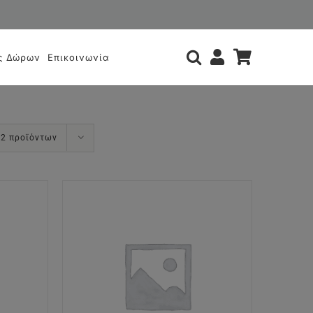
ς
ς Δώρων
Επικοινωνία
12 προϊόντων
ΘΙ
/
Σ