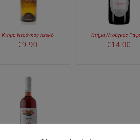
Κτήμα Ντούγκος Λευκό
Κτήμα Ντούγκος Ραψ
€
9.90
€
14.00