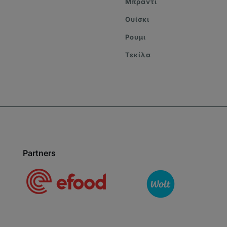
Μπράντι
Ουίσκι
Ρουμι
Τεκίλα
Partners