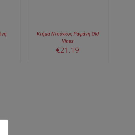
άνη
Κτήμα Ντούγκος Ραψάνη Old
Vines
€
21.19