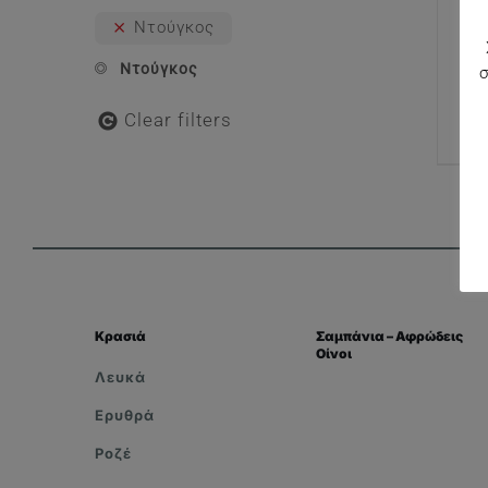
Ντούγκος
Ντούγκος
Clear filters
Κρασιά
Σαμπάνια – Αφρώδεις
Οίνοι
Λευκά
Ερυθρά
Ροζέ