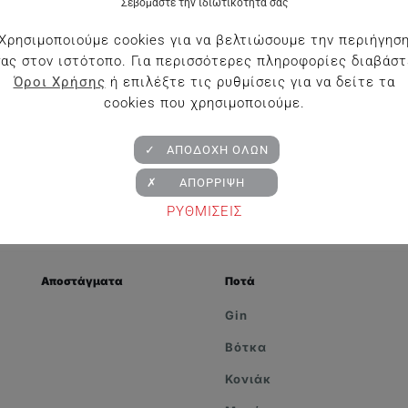
Σεβόμαστε την ιδιωτικότητά σας
Χρησιμοποιούμε cookies για να βελτιώσουμε την περιήγησ
σας στον ιστότοπο. Για περισσότερες πληροφορίες διαβάστ
Κτήμα Ντούγκος Ροζέ
Όροι Χρήσης
ή επιλέξτε τις ρυθμίσεις για να δείτε τα
€
9.42
cookies που χρησιμοποιούμε.
✓ ΑΠΟΔΟΧΗ ΟΛΩΝ
✗ ΑΠΟΡΡΙΨΗ
ΡΥΘΜΙΣΕΙΣ
Αποστάγματα
Ποτά
Gin
Βότκα
Κονιάκ