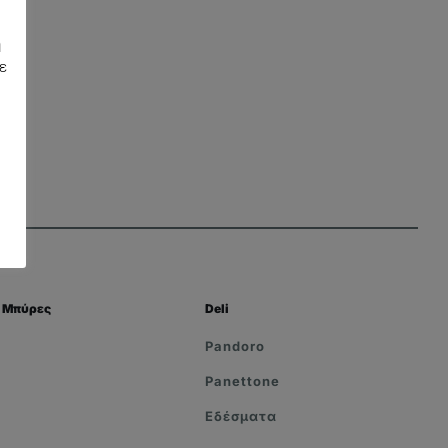
η
ε
Μπύρες
Deli
Pandoro
Panettone
Εδέσματα