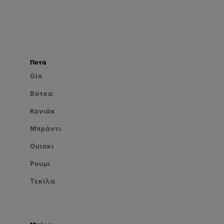
Ποτά
Gin
Βότκα
Κονιάκ
Μπράντι
Ουίσκι
Ρουμι
Τεκίλα