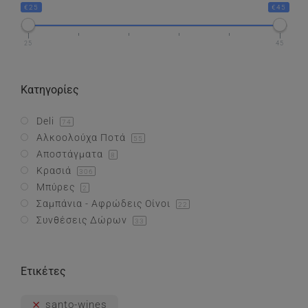
€25
€45
Συνθέσεις Δώρων
25
45
Επικοινωνία
Κατηγορίες
Deli
74
Αλκοολούχα Ποτά
55
Αποστάγματα
8
Κρασιά
306
Μπύρες
2
Σαμπάνια - Αφρώδεις Οίνοι
22
Συνθέσεις Δώρων
33
Ετικέτες
santo-wines