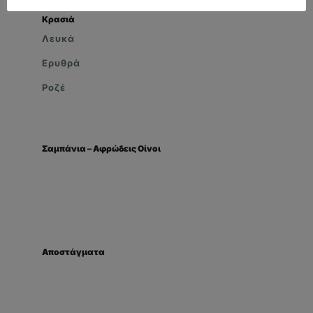
Κρασιά
Λευκά
Ερυθρά
Ροζέ
Σαμπάνια – Αφρώδεις Οίνοι
Αποστάγματα