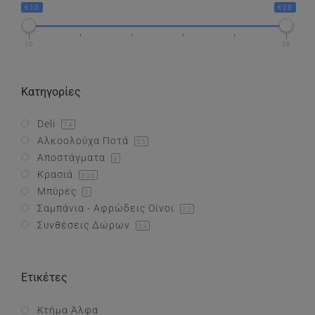
€10
€28
Συνθέσεις Δώρων
10
28
Επικοινωνία
Κατηγορίες
Deli
74
Αλκοολούχα Ποτά
55
Αποστάγματα
8
Κρασιά
306
Μπύρες
2
Σαμπάνια - Αφρώδεις Οίνοι
22
Συνθέσεις Δώρων
33
Ετικέτες
Κτήμα Άλφα