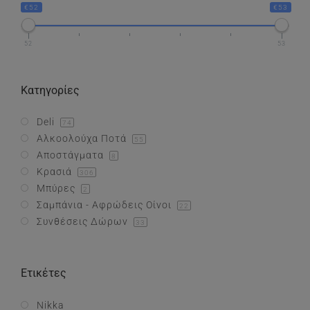
€52
€53
Συνθέσεις Δώρων
52
53
Επικοινωνία
Κατηγορίες
Deli
74
Αλκοολούχα Ποτά
55
Αποστάγματα
8
Κρασιά
306
Μπύρες
2
Σαμπάνια - Αφρώδεις Οίνοι
22
Συνθέσεις Δώρων
33
Ετικέτες
Nikka