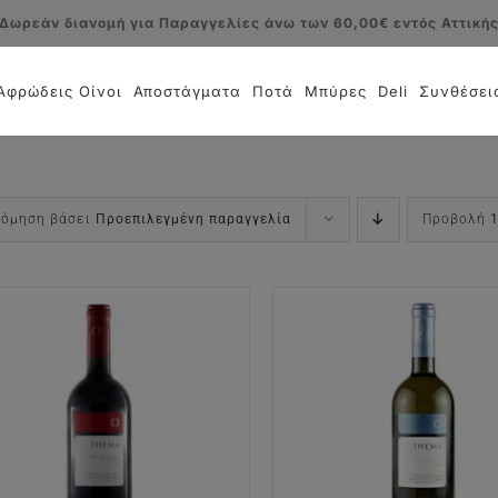
Δωρεάν διανομή για Παραγγελίες άνω των 60,00€ εντός Αττική
Αφρώδεις Οίνοι
Αποστάγματα
Ποτά
Μπύρες
Deli
Συνθέσει
νόμηση βάσει
Προεπιλεγμένη παραγγελία
Προβολή
ΠΡΟΣΘΉΚΗ ΣΤΟ ΚΑΛΆΘΙ
/
ΠΡΟΣΘΉΚΗ ΣΤΟ ΚΑΛΆ
ΛΕΠΤΟΜΈΡΕΙΕΣ
ΛΕΠΤΟΜΈΡΕΙΕ