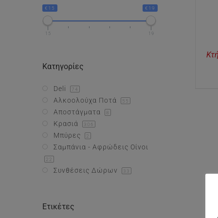
€15
€19
15
19
Κτ
Κατηγορίες
Deli
74
Αλκοολούχα Ποτά
55
Αποστάγματα
8
Κρασιά
306
Μπύρες
2
Σαμπάνια - Αφρώδεις Οίνοι
22
Συνθέσεις Δώρων
33
Ετικέτες