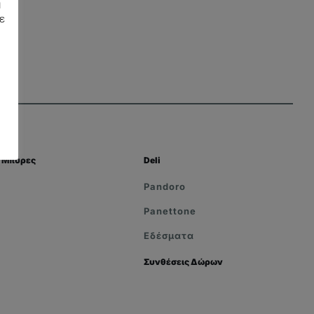
η
ε
Μπύρες
Deli
Pandoro
Panettone
Εδέσματα
Συνθέσεις Δώρων