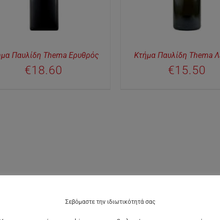
ήμα Παυλίδη Thema Ερυθρός
Κτήμα Παυλίδη Thema Λ
€
18.60
€
15.50
Σεβόμαστε την ιδιωτικότητά σας