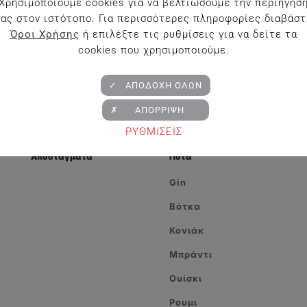
Χρησιμοποιούμε cookies για να βελτιώσουμε την περιήγησ
σας στον ιστότοπο. Για περισσότερες πληροφορίες διαβάστ
Όροι Χρήσης
ή επιλέξτε τις ρυθμίσεις για να δείτε τα
cookies που χρησιμοποιούμε.
✓ ΑΠΟΔΟΧΗ ΟΛΩΝ
✗ ΑΠΟΡΡΙΨΗ
ΡΥΘΜΙΣΕΙΣ
Αποστάγματα
Ποτά
Gin
Βότκα
Κονιάκ
Μπράντι
Ουίσκι
Ρουμι