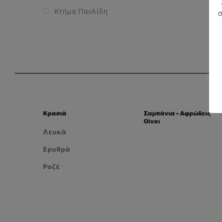
Κτήμα Παυλίδη
Κρασιά
Σαμπάνια – Αφρώδεις
Οίνοι
Λευκά
Ερυθρά
Ροζέ