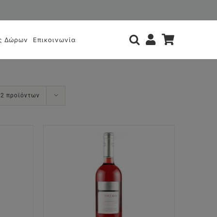
ς
ς Δώρων
Επικοινωνία
12 προϊόντων
ΘΙ
/
Σ