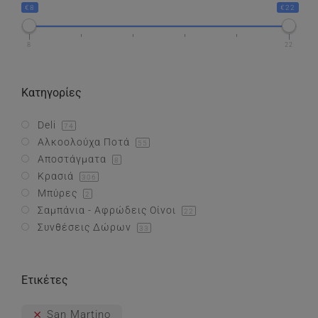
€8
€22
Συνθέσεις Δώρων
8
22
Επικοινωνία
Κατηγορίες
Deli
74
Αλκοολούχα Ποτά
55
Αποστάγματα
8
Κρασιά
306
Μπύρες
2
Σαμπάνια - Αφρώδεις Οίνοι
22
Συνθέσεις Δώρων
33
Ετικέτες
San Martino