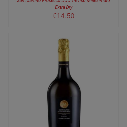
San Martino Prosecco DOC Treviso Millesimato
Extra Dry
€
14.50