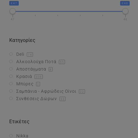
€47
€48
Συνθέσεις Δώρων
47
48
Επικοινωνία
Κατηγορίες
Deli
74
Αλκοολούχα Ποτά
55
Αποστάγματα
8
Κρασιά
306
Μπύρες
2
Σαμπάνια - Αφρώδεις Οίνοι
22
Συνθέσεις Δώρων
33
Ετικέτες
Nikka