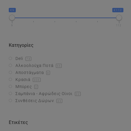
€9
€112
Συνθέσεις Δώρων
9
112
Επικοινωνία
Κατηγορίες
Deli
74
Αλκοολούχα Ποτά
55
Αποστάγματα
8
Κρασιά
306
Μπύρες
2
Σαμπάνια - Αφρώδεις Οίνοι
22
Συνθέσεις Δώρων
33
Ετικέτες